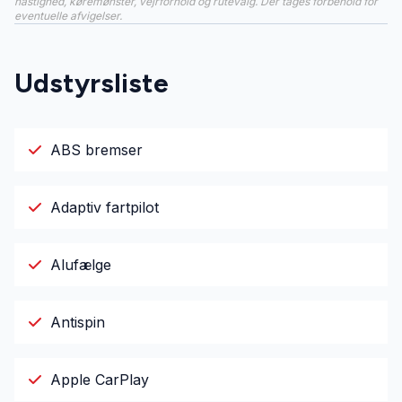
hastighed, køremønster, vejrforhold og rutevalg. Der tages forbehold for
eventuelle afvigelser.
Udstyrsliste
ABS bremser
Adaptiv fartpilot
Alufælge
Antispin
Apple CarPlay