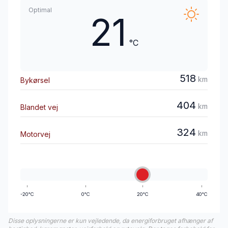
Optimal
21
°C
518
km
Bykørsel
404
km
Blandet vej
324
km
Motorvej
-20°C
0°C
20°C
40°C
Disse oplysningerne er kun vejledende, da energiforbruget afhænger af