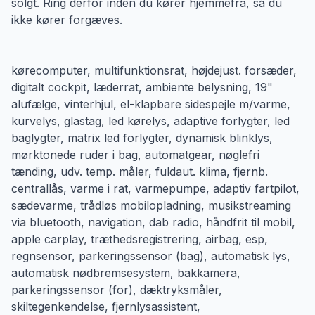
solgt. Ring derfor inden du kører hjemmefra, så du
ikke kører forgæves.
kørecomputer, multifunktionsrat, højdejust. forsæder,
digitalt cockpit, læderrat, ambiente belysning, 19"
alufælge, vinterhjul, el-klapbare sidespejle m/varme,
kurvelys, glastag, led kørelys, adaptive forlygter, led
baglygter, matrix led forlygter, dynamisk blinklys,
mørktonede ruder i bag, automatgear, nøglefri
tænding, udv. temp. måler, fuldaut. klima, fjernb.
centrallås, varme i rat, varmepumpe, adaptiv fartpilot,
sædevarme, trådløs mobilopladning, musikstreaming
via bluetooth, navigation, dab radio, håndfrit til mobil,
apple carplay, træthedsregistrering, airbag, esp,
regnsensor, parkeringssensor (bag), automatisk lys,
automatisk nødbremsesystem, bakkamera,
parkeringssensor (for), dæktryksmåler,
skiltegenkendelse, fjernlysassistent,