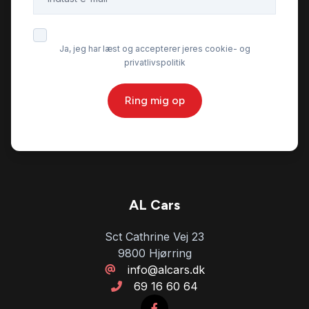
Skiltegenkendelse
Ja, jeg har læst og accepterer jeres cookie- og
privatlivspolitik
Sædevarme
Ring mig op
Tonede ruder
Træthedsregistrering
Trådløs mobilopladning
AL Cars
Sct Cathrine Vej 23
Varme i rattet
9800 Hjørring
info@alcars.dk
69 16 60 64
Vejbaneassistent