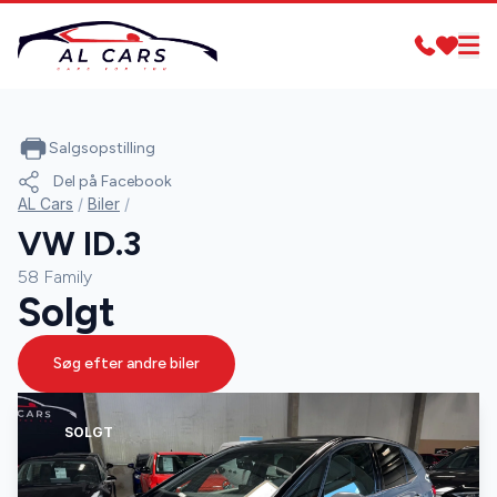
Salgsopstilling
Del på Facebook
AL Cars
/
Biler
/
VW ID.3
58 Family
Solgt
Søg efter andre biler
SOLGT