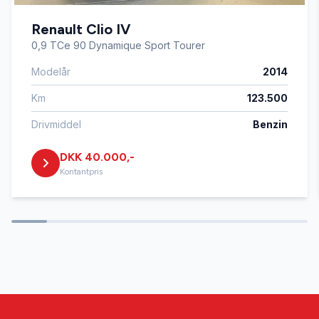
Renault Clio IV
Digitalt cockpit
0,9 TCe 90 Dynamique Sport Tourer
Modelår
2014
Dæktryksystem
Km
123.500
El-klapbare sidespejle med varme
Drivmiddel
Benzin
DKK 40.000,-
Fjernbetjent centrallås
Kontantpris
Fuldautomatisk klimaanlæg
Glastag
Højdejusterbare forsæder