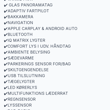
✔️ GLAS PANORAMATAG
✔️ADAPTIV FARTPILOT
✔️BAKKAMERA
✔️NAVIGATION
✔️APPLE CARPLAY & ANDROID AUTO
✔️BLUETOOTH
✔️IQ MATRIX LYGTER
✔️COMFORT LYS I UDV. HÅNDTAG
✔️AMBIENTE BELYSING
✔️SÆDEVARME
✔️PARKERINGS SENSOR FOR/BAG
✔️SKILTGENGENDELSE
✔️USB TILSLUTNING
✔️TÆGELYGTER
✔️LED KØRERLYS
✔️MULTIFUNKTIONS LÆDERRAT
✔️REGNSENSOR
✔️LYSSENSOR