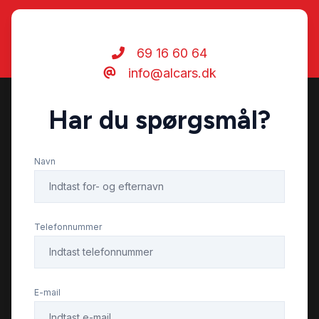
Kørecomputer
69 16 60 64
info@alcars.dk
LED kørelys
Har du spørgsmål?
Læderrat
Navn
Musikstreaming via bluetooth
Navigation
Telefonnummer
Parkeringssensor bagved
E-mail
Parkeringssensor foran