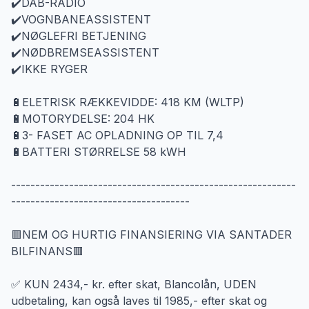
✔️DAB-RADIO
✔️VOGNBANEASSISTENT
✔️NØGLEFRI BETJENING
✔️NØDBREMSEASSISTENT
✔️IKKE RYGER
🔋ELETRISK RÆKKEVIDDE: 418 KM (WLTP)
🔋MOTORYDELSE: 204 HK
🔋3- FASET AC OPLADNING OP TIL 7,4
🔋BATTERI STØRRELSE 58 kWH
-----------------------------------------------------------
-------------------------------------
🟥NEM OG HURTIG FINANSIERING VIA SANTADER
BILFINANS🟥
✅ KUN 2434,- kr. efter skat, Blancolån, UDEN
udbetaling, kan også laves til 1985,- efter skat og