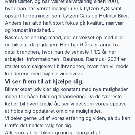
iværksætter, og har været selvstændig siden 2001,
hvor han har været medejer i Erik Lytzen A/S samt
opstart forretninger som Lytzen Cars og HolmLy Biler.
Anders har altid haft stort fokus på kvalitet, nærvær
og kundetilfredshed…
Rasmus er en ung mand, der er vokset op med biler
og bilsalg i dagligdagen. Han har 6 års erfaring fra
detailbranchen, hvor han de seneste 1 1/2 år har
arbejdet i informationen i Bauhaus. Rasmus i 2024 er
startet som salgselev i bilbranchen, hvor han vil møde
kunderene med højt serviceniveau.
Vi ser frem til at hjælpe dig.
Bilmarkedet udvikler sig konstant med nye muligheder
inden for både biler og finansiering. Da de færreste
køber bil hvert tredje år, ser vi det som vores opgave
at holde dig opdateret om dine muligheder.
Vi deler gerne ud af vores erfaring og viden, så du kan
træffe det bedste valg for dig.
Alle vores biler bliver grundigt klargjort af