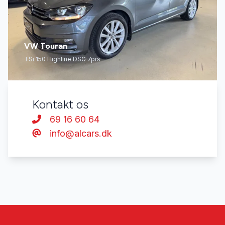
VW Touran
TSi 150 Highline DSG 7prs
Kontakt os
69 16 60 64
info@alcars.dk