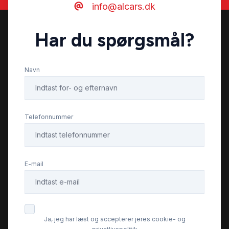
info@alcars.dk
multifunktionsrat
Har du spørgsmål?
mørktonede ruder bag
Navn
Regnsensor
stemmebetjening
Telefonnummer
stofindtræk
E-mail
sædevarme
udvendig temperaturmåler
Ja, jeg har læst og accepterer jeres cookie- og