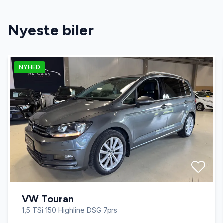
AUX tilslutning
Nyeste biler
bagagerumsdækken
NYHED
CD/radio
centrallås
el-ruder
el-spejle
VW Touran
ESP
1,5 TSi 150 Highline DSG 7prs