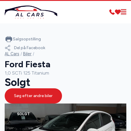
Salgsopstilling
Del på Facebook
AL Cars
/
Biler
/
Ford Fiesta
1,0 SCTi 125 Titanium
Solgt
Søg efter andre biler
SOLGT