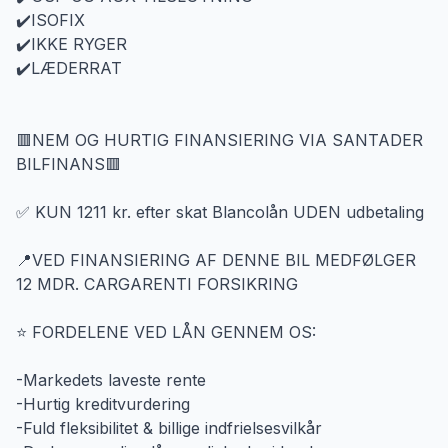
✔️ISOFIX
✔️IKKE RYGER
✔️LÆDERRAT
🟥NEM OG HURTIG FINANSIERING VIA SANTADER
BILFINANS🟥
✅ KUN 1211 kr. efter skat Blancolån UDEN udbetaling
📍VED FINANSIERING AF DENNE BIL MEDFØLGER
12 MDR. CARGARENTI FORSIKRING
⭐️ FORDELENE VED LÅN GENNEM OS:
-Markedets laveste rente
-Hurtig kreditvurdering
-Fuld fleksibilitet & billige indfrielsesvilkår