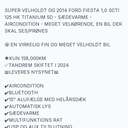
SUPER VELHOLDT OG 2014 FORD FIESTA 1,0 SCTI
125 HK TITANIUM 5D - SÆDEVARME -
AIRCONDITION - MEGET VELKØRENDE, EN BIL DER
SKAL SES/PRØVES
🤩 EN VIRKELIG FIN OG MEGET VELHOLDT BIL
🔶KUN 158,000KM
✅TANDREM SKIFTET I 2024
📖LEVERES NYSYNET📖
✔️AIRCONDITION
✔️BLUETOOTH
✔️15" ALUFÆLGE MED HELÅRSDÆK
✔️AUTOMATISK LYS
✔️SÆDEVARME
✔️MULTIFUNKTIONS RAT
✔️USP OG AUX TILSLUTNING