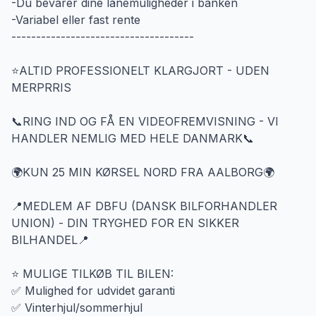
-Du bevarer dine lånemuligheder i banken
-Variabel eller fast rente
-------------------------------------
⭐️ALTID PROFESSIONELT KLARGJORT - UDEN
MERPRRIS
📞RING IND OG FÅ EN VIDEOFREMVISNING - VI
HANDLER NEMLIG MED HELE DANMARK📞
🌍KUN 25 MIN KØRSEL NORD FRA AALBORG🌍
📍MEDLEM AF DBFU (DANSK BILFORHANDLER
UNION) - DIN TRYGHED FOR EN SIKKER
BILHANDEL📍
⭐ MULIGE TILKØB TIL BILEN:
✅ Mulighed for udvidet garanti
✅ Vinterhjul/sommerhjul