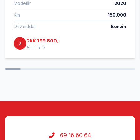
Modelår
2020
fjernbetjent centrallås
Km
150.000
helårshjul
Drivmiddel
Benzin
DKK 199.800,-
højdejusterbart førersæde
Kontantpris
håndfri til mobil
ISOFIX
kørecomputer
læderrat
69 16 60 64